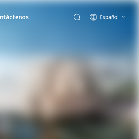
ntáctenos
Español
English
ble)