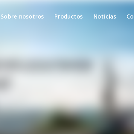
Sobre nosotros
Productos
Noticias
Co
Carpa
Almohadilla de dormir y bolsa
Bolsa para acampar
Bastones de trekking
juego de pícnic
Muebles de Camping (Silla Plega
Iluminación exterior