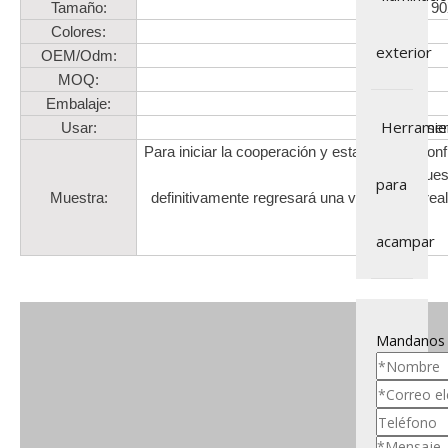
Tamaño:
90
Colores:
exterior
OEM/Odm:
MOQ:
Embalaje:
Herramie
Usar:
Camping, sende
Para iniciar la cooperación y establecer la co
muest
para
Muestra:
definitivamente regresará una vez que se real
acampar
Mandanos 