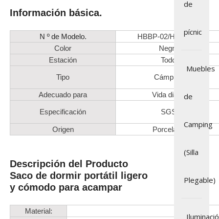
de
Información básica.
pícnic
N º de Modelo.
HBBP-02/HBBP-07
Color
Negro
Estación
Todo
Muebles
Tipo
Cámping
Adecuado para
Vida diaria
de
Especificación
SGS
Camping
Origen
Porcelana
(Silla
Descripción del Producto
Saco de dormir portátil ligero
Plegable)
y cómodo para acampar
Material:
Iluminaci