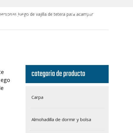
 personas Juego de vajilla de tetera para acampar
ntáctenos
Español
English
categoria de producto
te
uego
de
Carpa
ble)
Almohadilla de dormir y bolsa