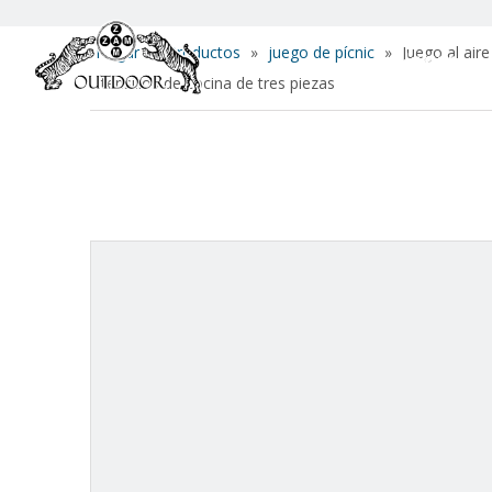
Hogar
»
Productos
»
juego de pícnic
»
Juego al air
Hogar
Utensilios de cocina de tres piezas