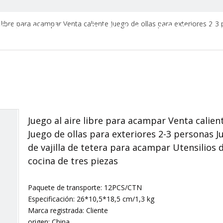
e libre para acampar Venta caliente Juego de ollas para exteriores 2-3
Sobre nosotros
Productos
Noticias
Co
Carpa
Almohadilla de dormir y bolsa
Bolsa para acampar
Juego al aire libre para acampar Venta calien
Bastones de trekking
Juego de ollas para exteriores 2-3 personas J
de vajilla de tetera para acampar Utensilios 
juego de pícnic
cocina de tres piezas
Muebles de Camping (Silla Plega
Paquete de transporte: 12PCS/CTN
Especificación: 26*10,5*18,5 cm/1,3 kg
Iluminación exterior
Marca registrada: Cliente
origen: China