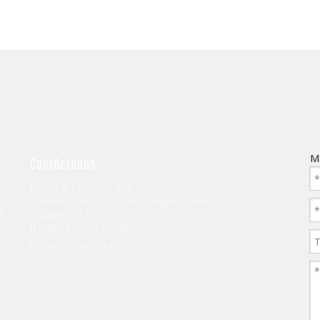
Sobre nosotros
Productos
Noticias
Co
Carpa
Almohadilla de dormir y bolsa
Bolsa para acampar
M
Contáctenos
Bastones de trekking
Sala 8-1 Edificio 002, No.555

Carretera del siglo norte, Ningbo China
a
0086-574-87977201

juego de pícnic
0086-13777120298

sales@hanstex.com.cn

Muebles de Camping (Silla Plega
Iluminación exterior