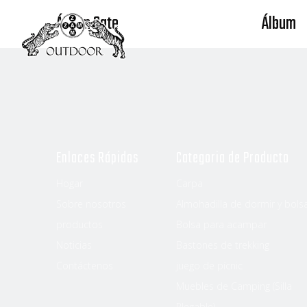
Álbum Cate
Álbum
Hogar
Enlaces Rápidos
Categoria de Producto
Hogar
Carpa
Sobre nosotros
Almohadilla de dormir y bols
productos
Bolsa para acampar
Noticias
Bastones de trekking
Contáctenos
juego de pícnic
Muebles de Camping (Silla
Plegable)