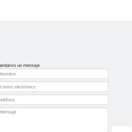
ntáctenos
Español
English
andanos un mensaje
ble)